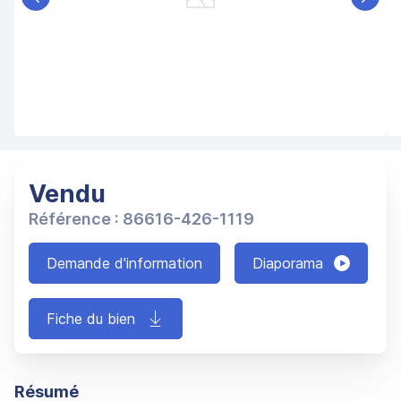
Précédent
Suiva
Jolie maison en pierre d'une surface utilisable de 146 m²
La
Vendu
Référence : 86616-426-1119
Demande d'information
Diaporama
Fiche du bien
Résumé