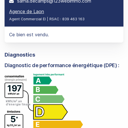
sarha.decamps@123webimmo.com
Email :
Agence de Laon
Agent Commercial EI | RSAC : 839 463 163
Ce bien est vendu.
Diagnostics
Diagnostic de performance énergétique (DPE) :
197
2
kWh/m
.an
d'énergie finale
5
*